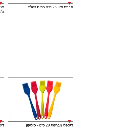
תבנית פאי 26 ס"מ בסיס נשלף
ס"מ
דיספלי מברשת 28 ס"מ - סיליקון
דיספל