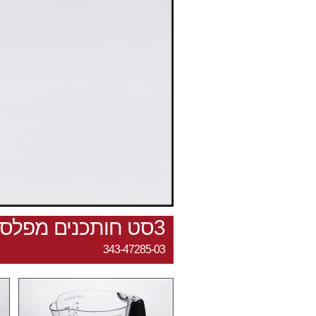
3סט חותכנים מפלסטיק+לחצן/לבבות
343-47285-03