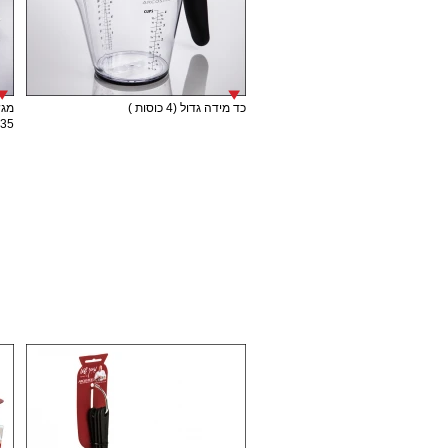
כד מידה גדול (4 כוסות )
מגש
35 ס"מ