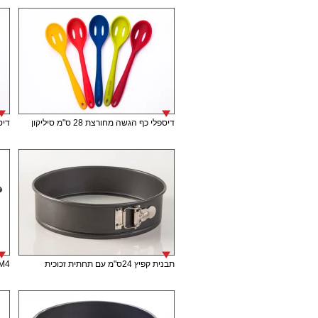
דיספלי כף הגשה מחורצת 28 ס"מ סיליקון
דיספל
תבנית קפיץ 24ס"מ עם תחתית זכוכית
M4 תבנית אינגליש קייק 30