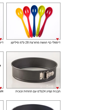
דיספלי כף הגשה מחורצת 28 ס"מ סיליקון
דיספל
תבנית קפיץ 24ס"מ עם תחתית זכוכית
M4 תבנית אינגליש קייק 30