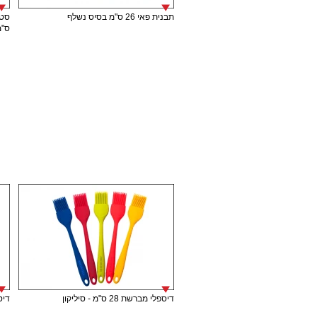
תבנית פאי 26 ס"מ בסיס נשלף
ס"מ
דיספלי מברשת 28 ס"מ - סיליקון
דיספל