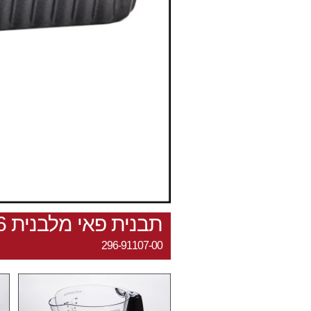
תבנית פאי מלבנית 12.8X34.6ס"מ/ציפוי נון סטיק/בסיס נשלף
296-91107-00