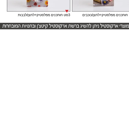
3סט חותכנים מפלסטיק+לחצן/לבבות