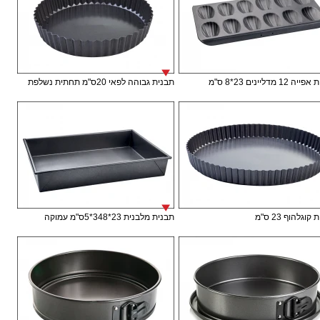
12 מדליינים 23*8 ס"מ
תבנית גבוהה לפאי 20ס"מ תחתית נשלפת
וגלהוף 23 ס"מ
תבנית מלבנית 23*348*5ס"מ עמוקה