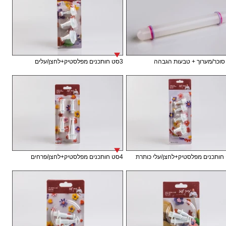
וכר/מערוך + טבעות הגבהה
3סט חותכנים מפלסטיק+לחצן/עלים
4סט חותכנים מפלסטיק+לחצן/פרחים