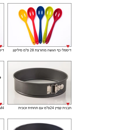
דיספלי כף הגשה מחורצת 28 ס"מ סיליקון
דיספל
תבנית קפיץ 24ס"מ עם תחתית זכוכית
M4 תבנית אינגליש קייק 30