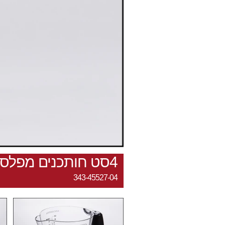
4סט חותכנים מפלסטיק+לחצן/פרחים
343-45527-04