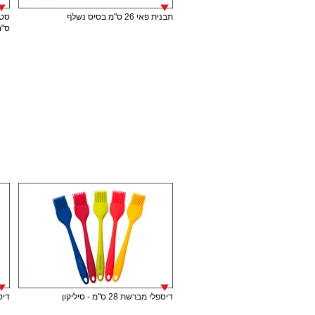
תבנית פאי 26 ס"מ בסיס נשלף
ס"מ
דיספלי מברשת 28 ס"מ - סיליקון
דיספל