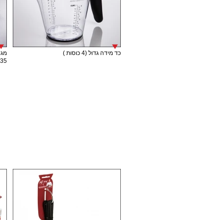
כד מידה גדול (4 כוסות )
מגש
35 ס"מ