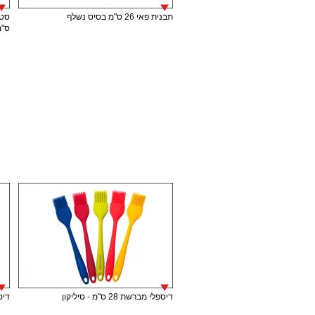
תבנית פאי 26 ס"מ בסיס נשלף
ס"מ
דיספלי מברשת 28 ס"מ - סיליקון
דיספל