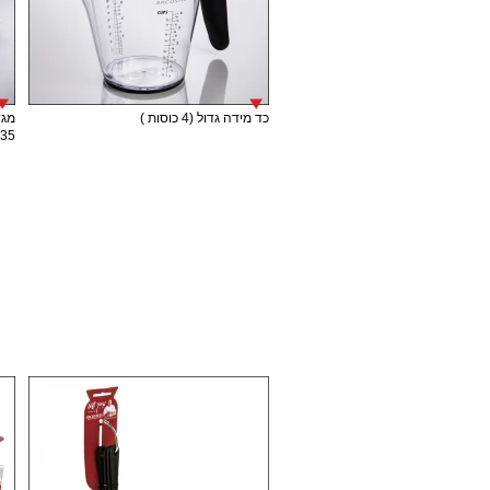
כד מידה גדול (4 כוסות )
מגש
35 ס"מ