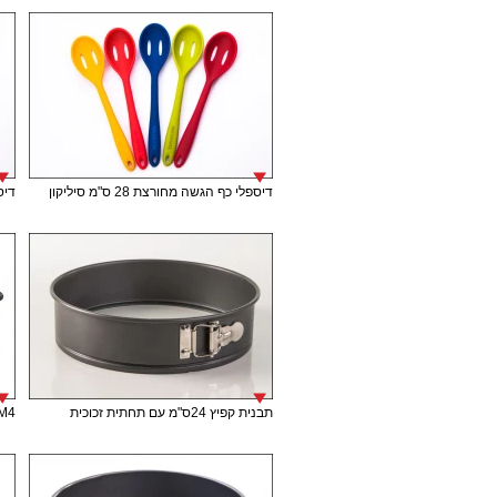
דיספלי כף הגשה מחורצת 28 ס"מ סיליקון
דיספל
תבנית קפיץ 24ס"מ עם תחתית זכוכית
M4 תבנית אינגליש קייק 30