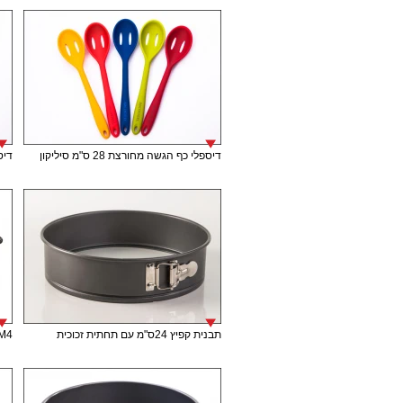
דיספלי כף הגשה מחורצת 28 ס"מ סיליקון
דיספל
תבנית קפיץ 24ס"מ עם תחתית זכוכית
M4 תבנית אינגליש קייק 30