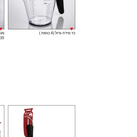
כד מידה גדול (4 כוסות )
מגש
35 ס"מ