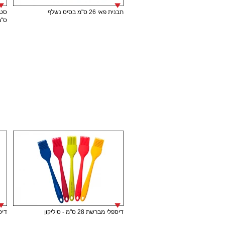
תבנית פאי 26 ס"מ בסיס נשלף
ס"מ
דיספלי מברשת 28 ס"מ - סיליקון
דיספל