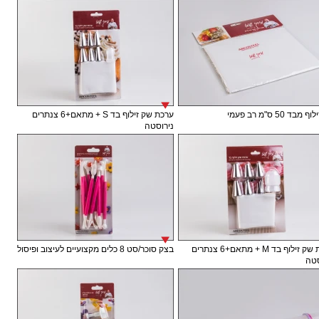
בד 50 ס"מ רב פעמי
ערכת שק זילוף בד S + מתאם+6 צנתרים
נירוסטה
ערכת שק זילוף בד M + מתאם+6 צנתרים
בצק סוכר/סט 8 כלים מקצועיים לעיצוב ופיסול
טה