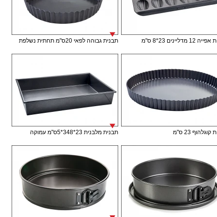
12 מדליינים 23*8 ס"מ
תבנית גבוהה לפאי 20ס"מ תחתית נשלפת
וגלהוף 23 ס"מ
תבנית מלבנית 23*348*5ס"מ עמוקה