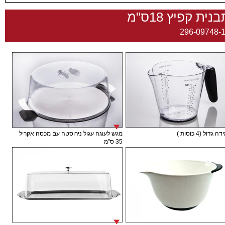
נית קפיץ 18ס"מ
296-09748-
גדול (4 כוסות )
מגש לעוגה עגול נירוסטה עם מכסה אקריל
35 ס"מ