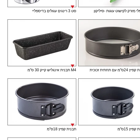
י מזרק לקישוט עוגות -סיליקון
סט 3 רינגים עגולים בדיספליי
ס"מ עם תחתית זכוכית
M4 תבנית אינגליש קייק 30 ס"מ
פיץ 15ס"מ
תבנית קפיץ 18ס"מ