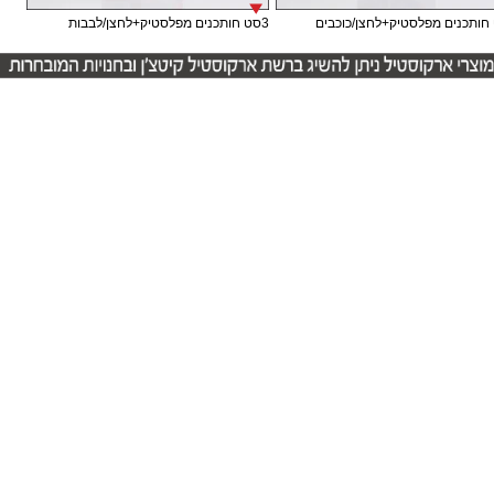
3סט חותכנים מפלסטיק+לחצן/לבבות