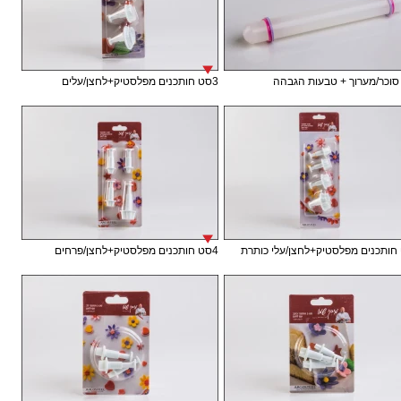
וכר/מערוך + טבעות הגבהה
3סט חותכנים מפלסטיק+לחצן/עלים
4סט חותכנים מפלסטיק+לחצן/פרחים