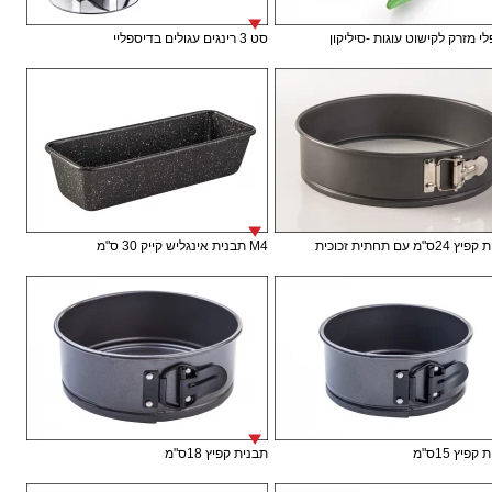
י מזרק לקישוט עוגות -סיליקון
סט 3 רינגים עגולים בדיספליי
ס"מ עם תחתית זכוכית
M4 תבנית אינגליש קייק 30 ס"מ
פיץ 15ס"מ
תבנית קפיץ 18ס"מ