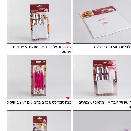
בד 50 ס"מ רב פעמי
ערכת שק זילוף בד S + מתאם+6 צנתרים
נירוסטה
ערכת שק זילוף בד M + מתאם+6 צנתרים
בצק סוכר/סט 8 כלים מקצועיים לעיצוב ופיסול
טה