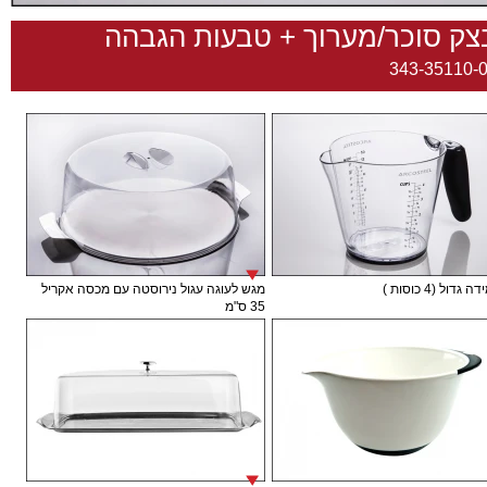
צק סוכר/מערוך + טבעות הגבהה
343-35110-
גדול (4 כוסות )
מגש לעוגה עגול נירוסטה עם מכסה אקריל
35 ס"מ