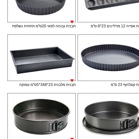
12 מדליינים 23*8 ס"מ
תבנית גבוהה לפאי 20ס"מ תחתית נשלפת
וגלהוף 23 ס"מ
תבנית מלבנית 23*348*5ס"מ עמוקה