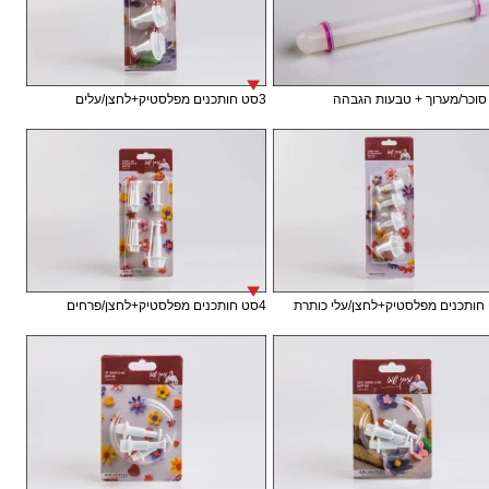
וכר/מערוך + טבעות הגבהה
3סט חותכנים מפלסטיק+לחצן/עלים
4סט חותכנים מפלסטיק+לחצן/פרחים