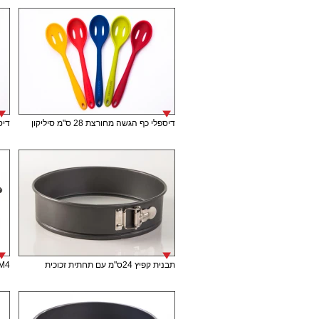
דיספלי כף הגשה מחורצת 28 ס"מ סיליקון
דיספל
תבנית קפיץ 24ס"מ עם תחתית זכוכית
M4 תבנית אינגליש קייק 30