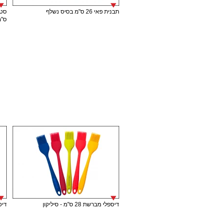
תבנית פאי 26 ס"מ בסיס נשלף
ס"מ
דיספלי מברשת 28 ס"מ - סיליקון
דיספל