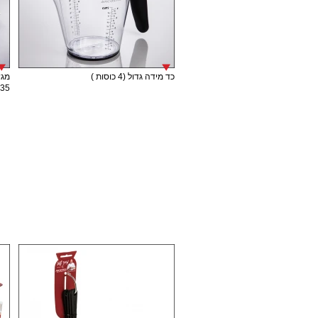
כד מידה גדול (4 כוסות )
מגש
35 ס"מ