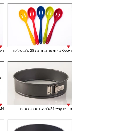
דיספלי כף הגשה מחורצת 28 ס"מ סיליקון
דיספל
תבנית קפיץ 24ס"מ עם תחתית זכוכית
M4 תבנית אינגליש קייק 30