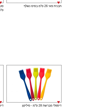
תבנית פאי 26 ס"מ בסיס נשלף
ס"מ
דיספלי מברשת 28 ס"מ - סיליקון
דיספל