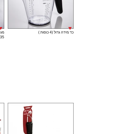
כד מידה גדול (4 כוסות )
מגש
35 ס"מ