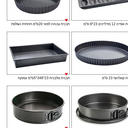
12 מדליינים 23*8 ס"מ
תבנית גבוהה לפאי 20ס"מ תחתית נשלפת
וגלהוף 23 ס"מ
תבנית מלבנית 23*348*5ס"מ עמוקה