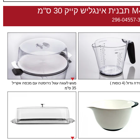
ינגליש קייק 30 ס"מ
296-04557-
גדול (4 כוסות )
מגש לעוגה עגול נירוסטה עם מכסה אקריל
35 ס"מ