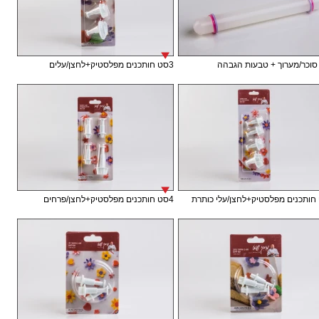
וכר/מערוך + טבעות הגבהה
3סט חותכנים מפלסטיק+לחצן/עלים
4סט חותכנים מפלסטיק+לחצן/פרחים