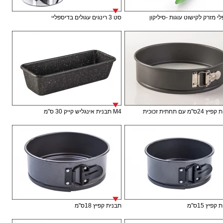
י מזרק לקישוט עוגות -סיליקון
סט 3 רינגים עגולים בדיספליי
ס"מ עם תחתית זכוכית
M4 תבנית אינגליש קייק 30 ס"מ
פיץ 15ס"מ
תבנית קפיץ 18ס"מ