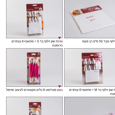
בד 50 ס"מ רב פעמי
ערכת שק זילוף בד S + מתאם+6 צנתרים
נירוסטה
ערכת שק זילוף בד M + מתאם+6 צנתרים
בצק סוכר/סט 8 כלים מקצועיים לעיצוב ופיסול
טה