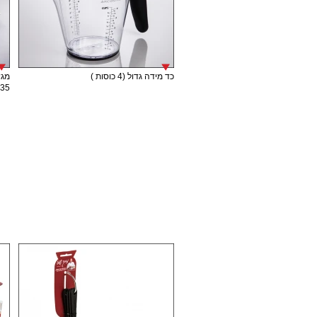
כד מידה גדול (4 כוסות )
מגש
35 ס"מ