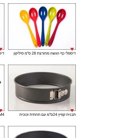
דיספלי כף הגשה מחורצת 28 ס"מ סיליקון
דיספל
תבנית קפיץ 24ס"מ עם תחתית זכוכית
M4 תבנית אינגליש קייק 30