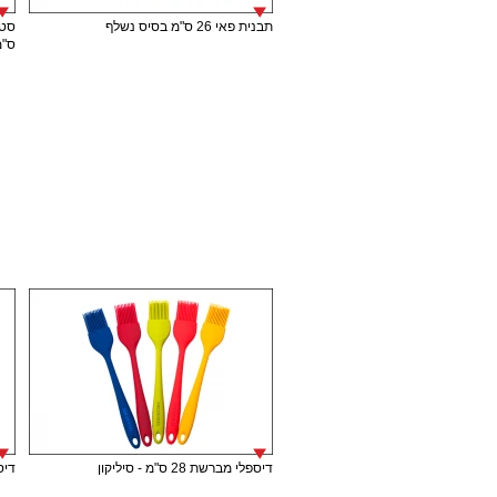
תבנית פאי 26 ס"מ בסיס נשלף
ס"מ
דיספלי מברשת 28 ס"מ - סיליקון
דיספל