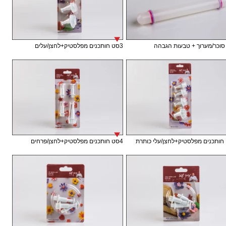
וכר/מערוך + טבעות הגבהה
3סט חותכנים מפלסטיק+לחצן/עלים
4סט חותכנים מפלסטיק+לחצן/פרחים