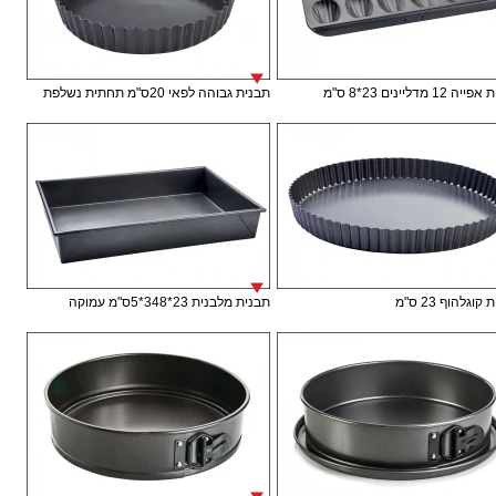
12 מדליינים 23*8 ס"מ
תבנית גבוהה לפאי 20ס"מ תחתית נשלפת
וגלהוף 23 ס"מ
תבנית מלבנית 23*348*5ס"מ עמוקה