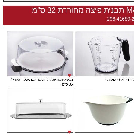
פיצה מחוררת 32 ס"מ
296-41689-
גדול (4 כוסות )
מגש לעוגה עגול נירוסטה עם מכסה אקריל
35 ס"מ