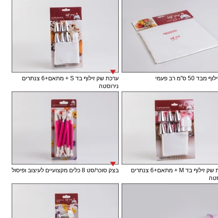
בד 50 ס"מ רב פעמי
ערכת שק זילוף בד S + מתאם+6 צנתרים
נירוסטה
ערכת שק זילוף בד M + מתאם+6 צנתרים
בצק סוכר/סט 8 כלים מקצועיים לעיצוב ופיסול
טה