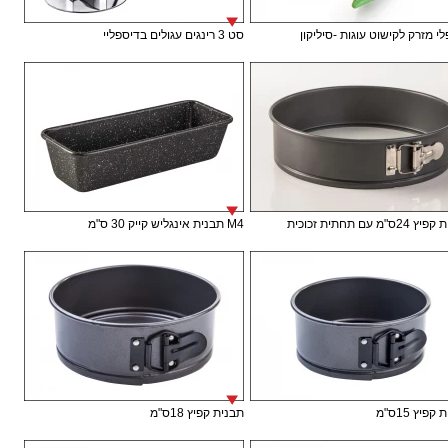
י מזרק לקישוט עוגות -סיליקון
סט 3 רינגים עגולים בדיספליי
ס"מ עם תחתית זכוכית
M4 תבנית אינגליש קייק 30 ס"מ
פיץ 15ס"מ
תבנית קפיץ 18ס"מ