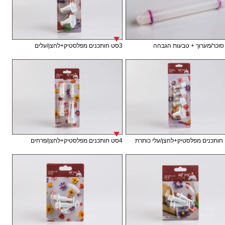
וכר/מערוך + טבעות הגבהה
3סט חותכנים מפלסטיק+לחצן/עלים
4סט חותכנים מפלסטיק+לחצן/פרחים