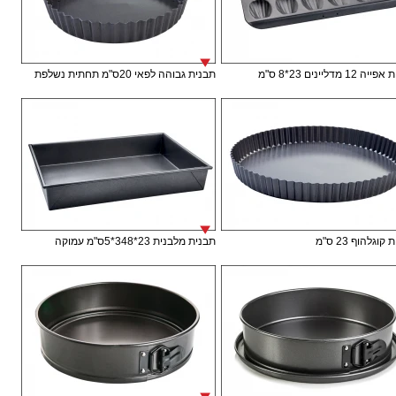
12 מדליינים 23*8 ס"מ
תבנית גבוהה לפאי 20ס"מ תחתית נשלפת
וגלהוף 23 ס"מ
תבנית מלבנית 23*348*5ס"מ עמוקה