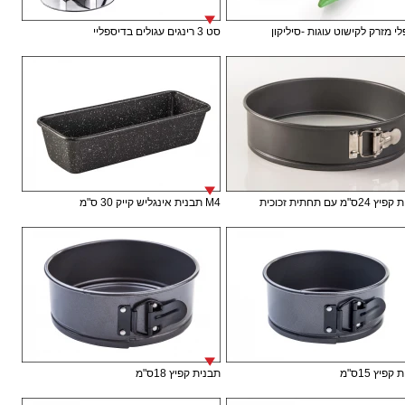
י מזרק לקישוט עוגות -סיליקון
סט 3 רינגים עגולים בדיספליי
ס"מ עם תחתית זכוכית
M4 תבנית אינגליש קייק 30 ס"מ
פיץ 15ס"מ
תבנית קפיץ 18ס"מ