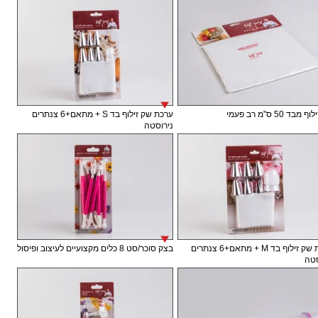
בד 50 ס"מ רב פעמי
ערכת שק זילוף בד S + מתאם+6 צנתרים
נירוסטה
ערכת שק זילוף בד M + מתאם+6 צנתרים
בצק סוכר/סט 8 כלים מקצועיים לעיצוב ופיסול
טה