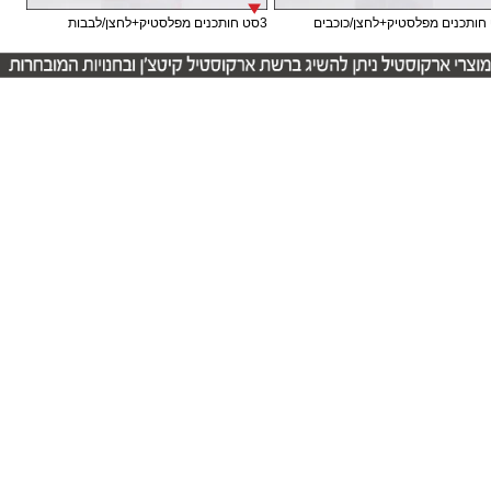
3סט חותכנים מפלסטיק+לחצן/לבבות