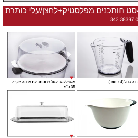
ותרת
343-38397-
גדול (4 כוסות )
מגש לעוגה עגול נירוסטה עם מכסה אקריל
35 ס"מ