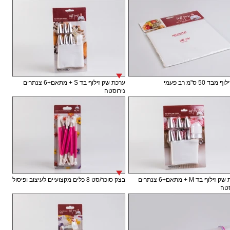
בד 50 ס"מ רב פעמי
ערכת שק זילוף בד S + מתאם+6 צנתרים
נירוסטה
ערכת שק זילוף בד M + מתאם+6 צנתרים
בצק סוכר/סט 8 כלים מקצועיים לעיצוב ופיסול
טה