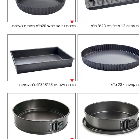
12 מדליינים 23*8 ס"מ
תבנית גבוהה לפאי 20ס"מ תחתית נשלפת
וגלהוף 23 ס"מ
תבנית מלבנית 23*348*5ס"מ עמוקה