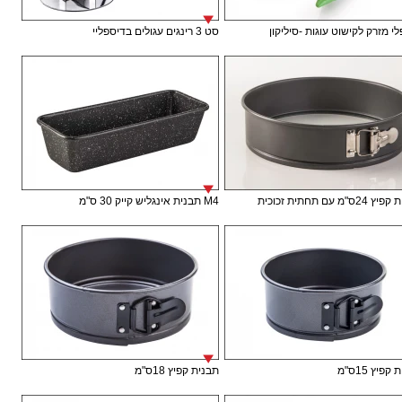
י מזרק לקישוט עוגות -סיליקון
סט 3 רינגים עגולים בדיספליי
ס"מ עם תחתית זכוכית
M4 תבנית אינגליש קייק 30 ס"מ
פיץ 15ס"מ
תבנית קפיץ 18ס"מ