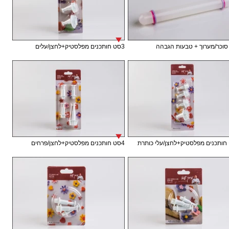
וכר/מערוך + טבעות הגבהה
3סט חותכנים מפלסטיק+לחצן/עלים
4סט חותכנים מפלסטיק+לחצן/פרחים