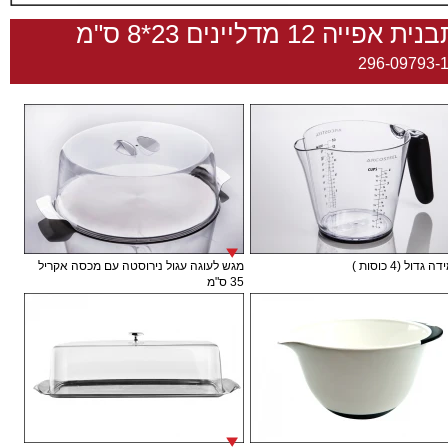
ית אפייה 12 מדליינים 23*8 ס"מ
296-09793-
גדול (4 כוסות )
מגש לעוגה עגול נירוסטה עם מכסה אקריל
35 ס"מ