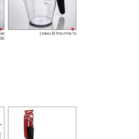
כד מידה גדול (4 כוסות )
מגש
35 ס"מ