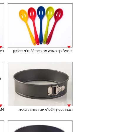
דיספלי כף הגשה מחורצת 28 ס"מ סיליקון
דיספל
תבנית קפיץ 24ס"מ עם תחתית זכוכית
M4 תבנית אינגליש קייק 30