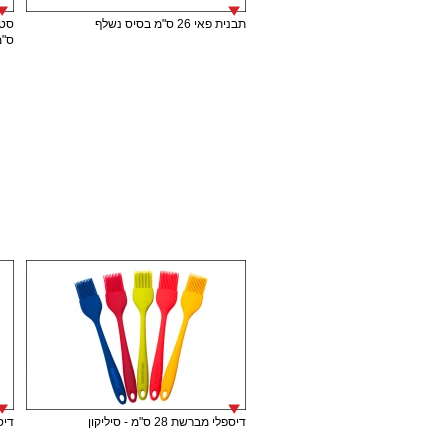
תבנית פאי 26 ס"מ בסיס נשלף
ס"מ
דיספלי מברשת 28 ס"מ - סיליקון
דיספל