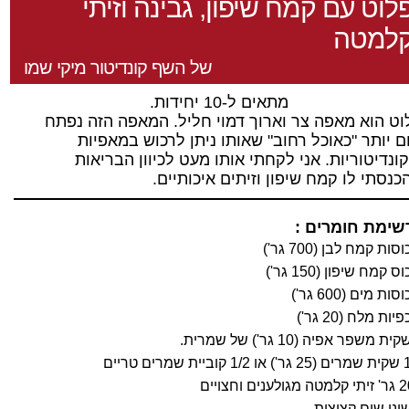
לוט עם קמח שיפון, גבינה וזיתי
למטה
של השף קונדיטור מיקי שמו
מתאים ל
-10
יחידות
.
וט הוא מאפה צר וארוך דמוי חליל
.
המאפה הזה נפתח
ום יותר
"
כאוכל רחוב
"
שאותו ניתן לרכוש במאפיות
ונדיטוריות
.
אני לקחתי אותו מעט לכיוון הבריאות
כנסתי לו קמח שיפון וזיתים איכותיים
.
שימת חומרים :
וסות קמח לבן
(700
גר
')
וס קמח שיפון
(150
גר
')
וסות מים
(600
גר
')
פיות מלח
(20
גר
')
קית משפר אפיה
(10
גר
')
של שמרית
.
שקית שמרים
(25
גר
')
או
1/2
קוביית שמרים טריים
2
גר
'
זיתי קלמטה מגולענים וחצויים
יני שום קצוצות