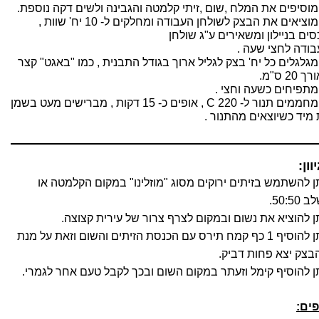
מוסיפים את המלח
,
שום
,
זיתי קלמטה והגבינה ולשים דקה נוספת
.
מוציאים את הבצק לשולחן העבודה ומחלקים ל
- 10
יח
'
שוות
,
ים בניילון ומשאירים ע
"
ג שולחן
בודה לחצי שעה
.
מגלגלים כל יח
'
בצק לגליל ארוך בגודל התבנית
,
כמו
"
באגט
"
קצר
ורך
20
ס
"
מ
.
מתפיחים כשעה וחצי
.
מחממים תנור ל
- 220 C ,
אופים כ
- 15
דקות
,
מברישים מעט בשמן
 מיד כשיוצאים מהתנור
.
וון:
ן להשתמש בזיתים ירוקים מסוג
"
מוזלינו
"
במקום הקלמטה או
לב
50:50.
ן להוציא את נשום ובמקום לצרף צרור של עירית קצוצה
.
ן להוסיף
1
כף קמח תירס עם הכנסת הזיתים והשום וזאת על מנת
בצק יצא פחות דביק
.
ן להוסיף קימל וזעתר במקום השום ובכך לקבל טעם אחר לגמרי
.
פים
: