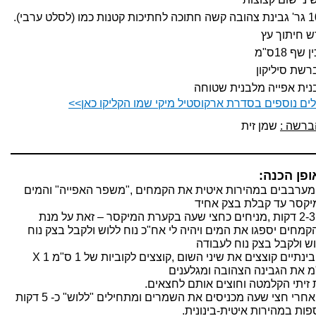
1
גר
'
גבינת צהובה קשה חתוכה לחתיכות קטנות כמו
(
לסלט ערבי
).
 חיתוך עץ
ין שף
18
ס
"
מ
שת סיליקון
ית אפייה מלבנית שטוחה
ים נוספים בסדרת ארקוסטיל מיקי שמו הקליקו כאן
>>
ברשה
:
שמן זית
ופן הכנה:
מערבבים במהירות איטית את הקמחים
,"
משפר האפייה
"
והמים
יקסר עד קבלת בצק אחיד
דקות
,
מניחים כחצי שעה בקערת המיקסר – זאת על מנת
מחים יספגו את המים ויהיה לי אח
"
כ נוח ללוש ולקבל בצק נוח
ש ולקבל בצק נוח לעבודה
בינתיים קוצצים את שיני השום
,
קוצצים לקוביות של
1
ס
"
מ
X 1
מ את הגבינה הצהובה ומגלענים
זיתי הקלמטה וחוצים אותם לחצאים
.
אחרי חצי שעה מכניסים את השמרים ומתחילים
"
ללוש
"
כ
- 5
דקות
פות במהירות איטית
-
בינונית
.